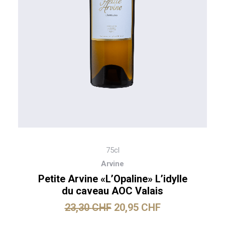
75cl
Arvine
Petite Arvine «L’Opaline» L’idylle
du caveau AOC Valais
23,30
CHF
20,95
CHF