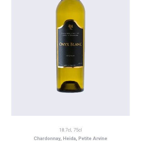
18.7cl, 75cl
Chardonnay, Heida, Petite Arvine