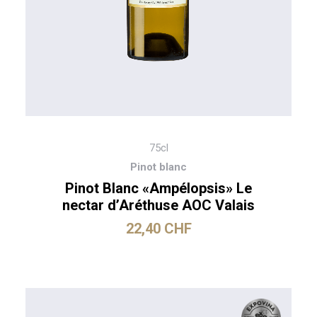
75cl
Pinot blanc
Pinot Blanc «Ampélopsis» Le
nectar d’Aréthuse AOC Valais
22,40
CHF