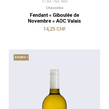
37.5cl, 75cl, 50cl
Chasselas
Fendant « Giboulée de
Novembre » AOC Valais
14,25
CHF
PROMO !