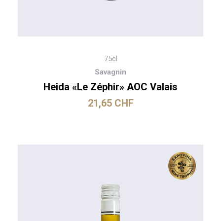
75cl
Savagnin
Heida «Le Zéphir» AOC Valais
21,65
CHF