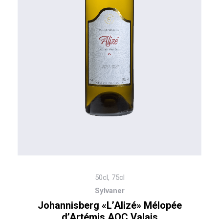
50cl, 75cl
Sylvaner
Johannisberg «L’Alizé» Mélopée
d’Artémis AOC Valais