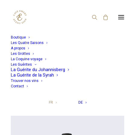
Boutique
Les Quatre Saisons
A propos
Rouge
Blanc
Rosé
Les Grottes
La Coquine voyage
Les Guérites
Nos trésors
La Guérite du Johannisberg
La Guérite de la Syrah
Trouver nos vins
Contact
CHOISIR PAR CONTENANCE
FR
DE