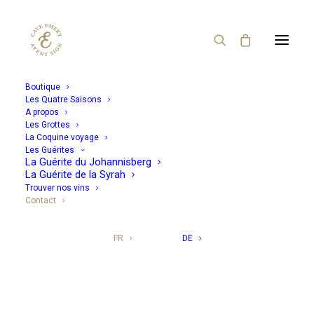
Boutique
Les Quatre Saisons
Contact
A propos
Les Grottes
La Coquine voyage
Les Guérites
La Guérite du Johannisberg
N’hésitez pas à nous contacter! Nous mettrons tout en
La Guérite de la Syrah
œuvre pour vous satisfaire et pour vous offrir une petite
Trouver nos vins
Contact
parcelle de bonheur!
FR
DE