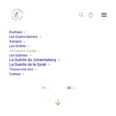
Boutique
Les Quatre Saisons
La Coquine voyage
A propos
Les Grottes
La Coquine voyage
Les Guérites
La Guérite du Johannisberg
Découvrez et participez gratuitement au concours et aux
La Guérite de la Syrah
aventures de notre Coquine à travers le monde.
Trouver nos vins
Contact
2 cartons offerts au vainqueur !
FR
DE