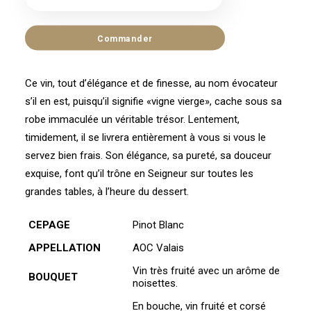
Pinot
Blanc
Commander
«Ampélopsis»
Le
Ce vin, tout d’élégance et de finesse, au nom évocateur
nectar
s’il en est, puisqu’il signifie «vigne vierge», cache sous sa
d'Aréthuse
robe immaculée un véritable trésor. Lentement,
AOC
timidement, il se livrera entièrement à vous si vous le
Valais
servez bien frais. Son élégance, sa pureté, sa douceur
exquise, font qu’il trône en Seigneur sur toutes les
grandes tables, à l’heure du dessert.
CEPAGE
Pinot Blanc
APPELLATION
AOC Valais
Vin très fruité avec un arôme de
BOUQUET
noisettes.
En bouche, vin fruité et corsé