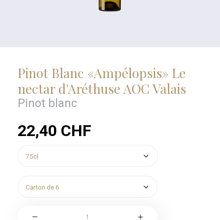
Pinot Blanc «Ampélopsis» Le
nectar d'Aréthuse AOC Valais
Pinot blanc
22,40
CHF
quantité
de