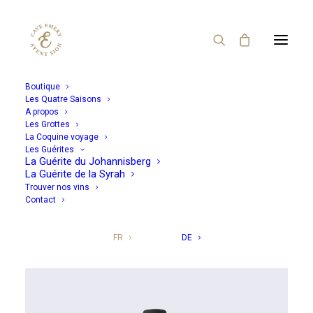
Boutique
Les Quatre Saisons
A propos
Rouge
Blanc
Rosé
Les Grottes
La Coquine voyage
Les Guérites
Nos trésors
La Guérite du Johannisberg
La Guérite de la Syrah
Trouver nos vins
Contact
CHOISIR PAR CONTENANCE
FR
DE