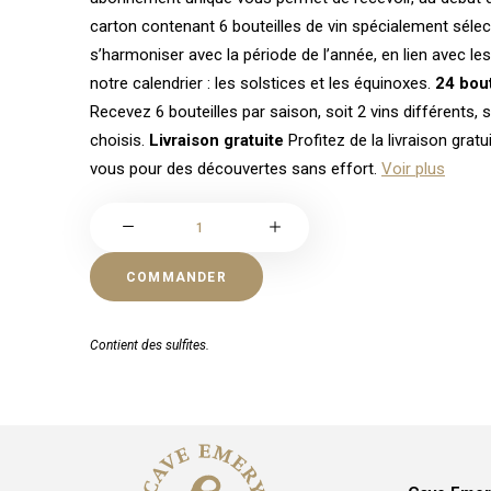
carton contenant 6 bouteilles de vin spécialement séle
s’harmoniser avec la période de l’année, en lien avec l
notre calendrier : les solstices et les équinoxes.
24 bout
Recevez 6 bouteilles par saison, soit 2 vins différents
choisis.
Livraison gratuite
Profitez de la livraison grat
vous pour des découvertes sans effort.
Voir plus
quantité
de
Les
COMMANDER
Quatre
Saisons
Contient des sulfites.
by
Cave
Emery