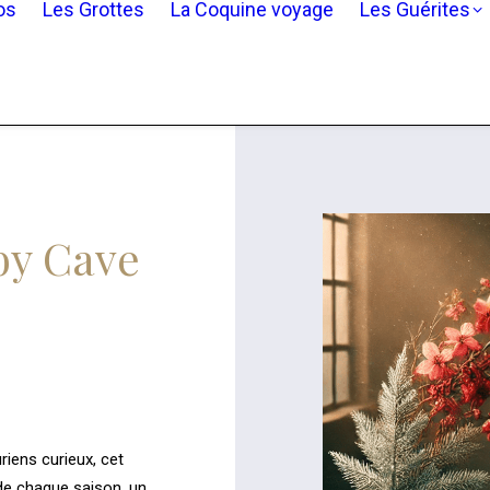
os
Les Grottes
La Coquine voyage
Les Guérites
by Cave
iens curieux, cet
de chaque saison, un