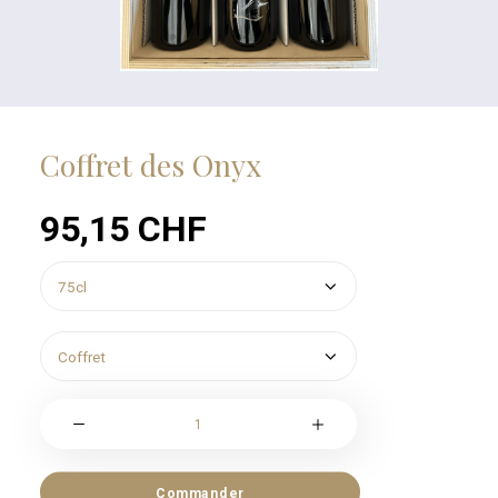
Coffret des Onyx
95,15
CHF
quantité
de
Coffret
des
Commander