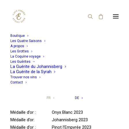
Boutique
Les Quatre Saisons
A propos
Les Grottes
La Coquine voyage
Les Guérites
Médailles 2024
La Guérite du Johannisberg
La Guérite de la Syrah
Trouver nos vins
Contact
Nous vous annonçons avec joie l’arrivée des médailles
de la Cave Emery pour 2024.
FR
DE
Médaille d’or : Onyx Blanc 2023
Médaille d’or: Johannisberg 2023
Médaille d’or : Pinot l’Empyrée 2023