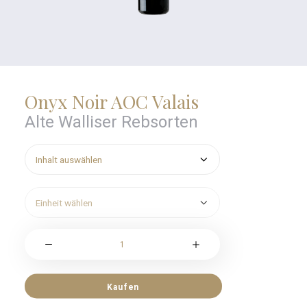
Onyx Noir AOC Valais
Alte Walliser Rebsorten
Onyx
Noir
AOC
Valais
Kaufen
Menge