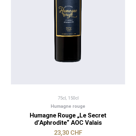
Dieses
KAUFEN
Produkt
weist
75cl, 150cl
mehrere
Humagne rouge
Varianten
auf.
Humagne Rouge „Le Secret
Die
d’Aphrodite“ AOC Valais
Optionen
können
23,30
CHF