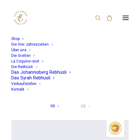
Shop
Die Vier Jahreszeiten
Über uns
Rot
Weiss
Rosé
Die Grotten
La Coquine reist
Die Rebhüsli
Unsere Schätze
Das Johannisberg Rebhüsli
Das Syrah Rebhüsli
Verkaufstellen
Kontakt
NACH KAPAZITÄT AUSWÄHLEN
FR
DE