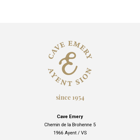
auf
der
Produktseite
gewählt
werden
since 1954
Cave Emery
Chemin de la Brohenne 5
1966 Ayent / VS