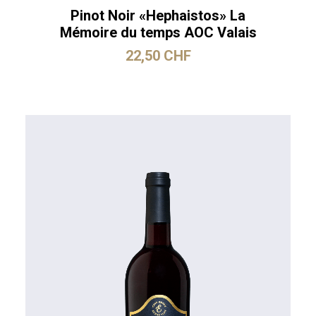
Varianten
auf.
Pinot Noir «Hephaistos» La
Die
Mémoire du temps AOC Valais
Optionen
können
22,50
CHF
auf
der
Produktseite
gewählt
werden