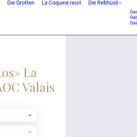
Die Grotten
La Coquine reist
Die Rebhüsli
Da
Reb
Das
tos» La
OC Valais