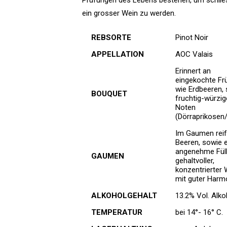
Prüfungen des Lebens bestehen, um schlie
ein grosser Wein zu werden.
REBSORTE
Pinot Noir
APPELLATION
AOC Valais
Erinnert an
eingekochte Fr
wie Erdbeeren,
BOUQUET
fruchtig-würzig
Noten
(Dörraprikosen
Im Gaumen rei
Beeren, sowie 
angenehme Füll
GAUMEN
gehaltvoller,
konzentrierter 
mit guter Harm
ALKOHOLGEHALT
13.2% Vol. Alko
TEMPERATUR
bei 14°- 16° C.