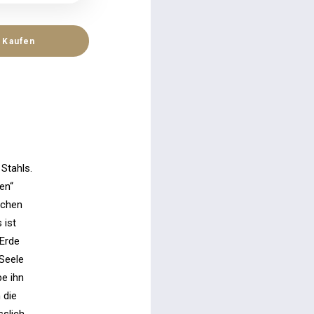
Kaufen
Stahls.
en“
schen
 ist
 Erde
 Seele
be ihn
 die