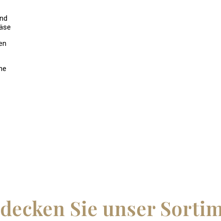
und
Käse
en
he
decken Sie unser Sorti