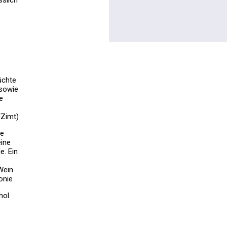
sslich
üchte
 sowie
e
/Zimt)
fe
eine
e. Ein
Wein
onie
hol