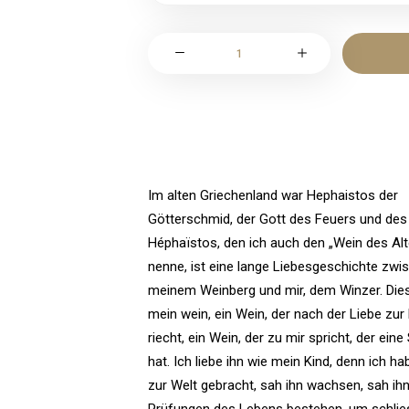
Pinot
Noir
«Hephaistos»
La
Mémoire
du
temps
Im alten Griechenland war Hephaistos der
AOC
Götterschmid, der Gott des Feuers und des 
Valais
Héphaïstos, den ich auch den „Wein des Alt
Menge
nenne, ist eine lange Liebesgeschichte zwi
meinem Weinberg und mir, dem Winzer. Dies
mein wein, ein Wein, der nach der Liebe zur
riecht, ein Wein, der zu mir spricht, der eine
hat. Ich liebe ihn wie mein Kind, denn ich ha
zur Welt gebracht, sah ihn wachsen, sah ihn