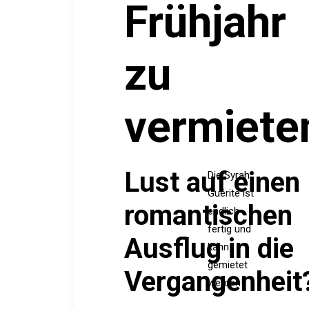
Frühjahr
zu
vermiete
Lust auf einen
Die Syrah
Guérite ist
romantischen
endlich
fertig und
Ausflug in die
kann
gemietet
Vergangenheit
werden!