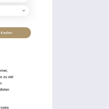
Kaufen
rner,
e zu viel
m
llsten
rosés