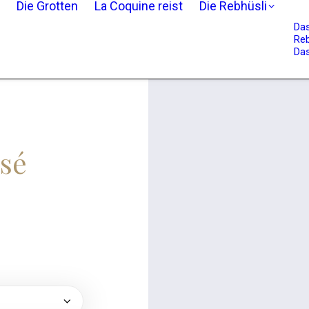
Die Grotten
La Coquine reist
Die Rebhüsli
Da
Reb
Das
sé