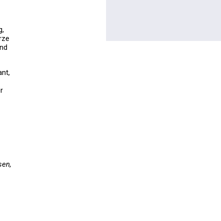
g,
rze
und
nt,
r
sen,